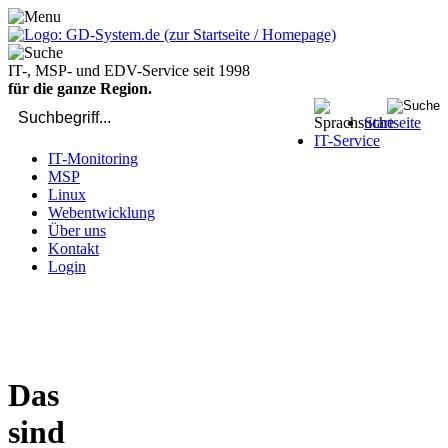
IT-, MSP- und EDV-Service seit 1998
für die ganze Region.
Startseite
IT-Service
IT-Monitoring
MSP
Linux
Webentwicklung
Über uns
Kontakt
Login
bei Computer-Problemen - DIREKT die Profis rufen: 02429 909-
904
Das
sind