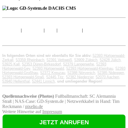
Sitemap
|
Impressum
|
AGB
|
Datenschutz
|
© 1998 - 2026 GD-
System.de
In folgenden Orten sind wir ebenfalls für Sie aktiv:
52393 Hürtgenwald-
Zerkall
,
53359 Rheinbach
,
52391 Vettweiß
,
53909 Zülpich
,
52428 Jülich
,
53925 Kall
,
52353 Düren-Birkesdorf
,
52379 Langerwehe
,
52393
Hürtgenwald-Gey
,
52393 Hürtgenwald
,
52393 Hürtgenwald-Kleinhau
,
52393
Hürtgenwald-Großhau
,
52372 Kreuzau
,
52388 Nörvenich
,
52385 Nideggen
,
52393 Hürtgenwald-Straß
,
52445 Titz
,
52382 Niederzier
,
52070 Aachen
,
53940 Hellenthal
,
52441 Linnich
,
und umliegender Region!
Quellennachweise (Photos)
Fußballmanschaft: SC Alemannia
Straß | NAS-Case: GD-System.de | Netzwerkkabel in Hand: Tim
Reckmann /
pixelio.de
Weitere Hinweise auf
Impressum