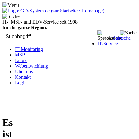
IT-, MSP- und EDV-Service seit 1998
für die ganze Region.
Startseite
IT-Service
IT-Monitoring
MSP
Linux
Webentwicklung
Über uns
Kontakt
Login
bei Computer-Problemen - DIREKT die Profis rufen: 02429 909-
904
Es
ist