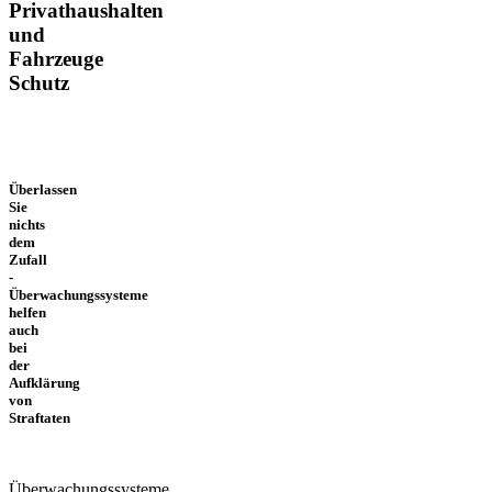
Privathaushalten
und
Fahrzeuge
Schutz
Überlassen
Sie
nichts
dem
Zufall
-
Überwachungssysteme
helfen
auch
bei
der
Aufklärung
von
Straftaten
Überwachungssysteme